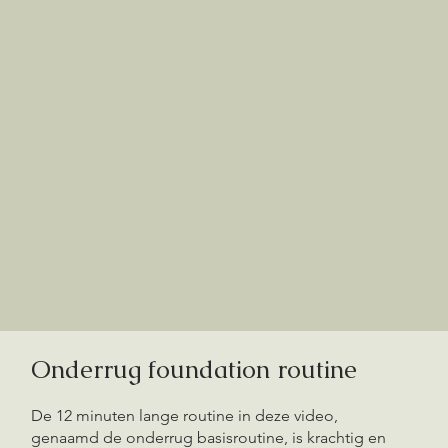
Onderrug foundation routine
De 12 minuten lange routine in deze video,
genaamd de onderrug basisroutine, is krachtig en