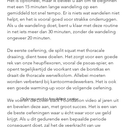
Het is optioneel, maar ik beveel u aan om te beginnen
met een 15 minuten lange wandeling op een
gemiddeld tot snel tempo. Er is niets wat wandelen niet
helpt, en het is vooral goed voor strakke onderruggen.
Als u de wandeling doet, bent u klaar met deze routine
in net iets meer dan 30 minuten, zonder de wandeling
ongeveer 20 minuten.
De eerste oefening, de split squat met thoracale
draaiing, dient twee doelen. Het zorgt voor een goede
rek van onze heupflexoren, vooral de psoas-spier, en
opent tegelijkertijd de voorkant van de borstkas en
draait de thoracale wervelkolom. Allebei moeten
worden verbeterd bij kantoormedewerkers. Het is ook
een goede warming-up voor de volgende oefening.
Onderrug sterkte & mobiliteit routine
We voeren de Lower Back Foundation video al jaren uit
en bevelen deze aan, met groot succes. Het is een van
de beste oefeningen waar u écht waar voor uw geld
krijgt. Als u dit gedurende een bepaalde periode
consequent doet, zal het de veerkracht van uw