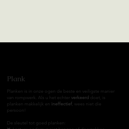
Plank
Planken is in onze ogen de beste en veiligste manier
van rompwerk. Als u het echter
verkeerd
doet, is
planken makkelijk en
ineffectief
, wees niet die
persoon!
De sleutel tot goed planken: