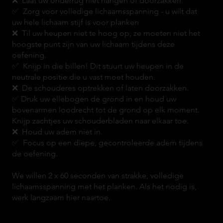
❌ Laat uw onderrug niet hangen of doorzakken.
✅ Zorg voor volledige lichaamsspanning - u wilt dat
uw hele lichaam stijf is voor planken
❌ Til uw heupen niet te hoog op, ze moeten niet het
hoogste punt zijn van uw lichaam tijdens deze
oefening.
✅ Knijp in die billen! Dit stuurt uw heupen in de
neutrale positie die u vast moet houden.
❌ De schouderes optrekken of laten doorzakken.
✅ Druk uw ellebogen de grond in en houd uw
bovenarmen loodrecht tot de grond op elk moment.
Knijp zachtjes uw schouderbladen naar elkaar toe.
❌ Houd uw adem niet in.
✅ Focus op een diepe, gecontroleerde adem tijdens
de oefening.
We willen 2 x 60 seconden van strakke, volledige
lichaamsspanning met het planken. Als het nodig is,
werk langzaam hier naartoe.